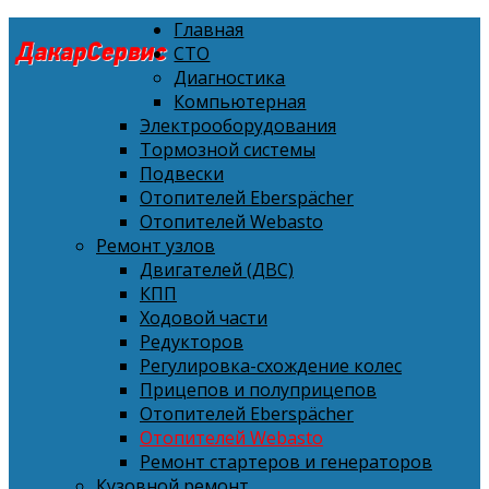
Главная
СТО
Диагностика
Компьютерная
Электрооборудования
Тормозной системы
Подвески
Отопителей Eberspächer
Отопителей Webasto
Ремонт узлов
Двигателей (ДВС)
КПП
Ходовой части
Редукторов
Регулировка-схождение колес
Прицепов и полуприцепов
Отопителей Eberspächer
Отопителей Webasto
Ремонт стартеров и генераторов
Кузовной ремонт