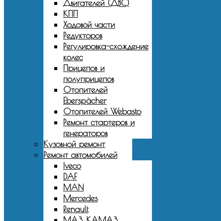
Двигателей (ДВС)
КПП
Ходовой части
Редукторов
Регулировка-схождение
колес
Прицепов и
полуприцепов
Отопителей
Eberspächer
Отопителей Webasto
Ремонт стартеров и
генераторов
Кузовной ремонт
Ремонт автомобилей
Iveco
DAF
MAN
Mercedes
Renault
МАЗ, КАМАЗ