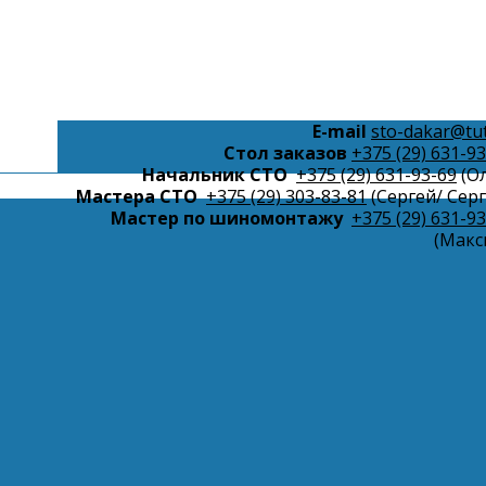
Е-mail
sto-dakar@tut
Стол заказов
+375 (29) 631-9
Начальник СТО
+375 (29) 631-93-69
(Ол
Мастера СТО
+375 (29) 303-83-81
(Сергей/ Серг
Мастер по шиномонтажу
+375 (29) 631-9
(Макс