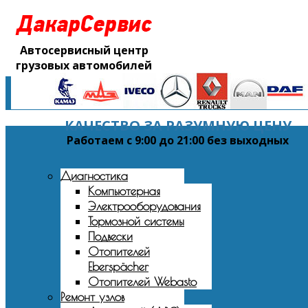
Автосервисный центр
грузовых автомобилей
КАЧЕСТВО ЗА РАЗУМНУЮ ЦЕНУ
Работаем с 9:00 до 21:00 без выходных
Диагностика
Компьютерная
Электрооборудования
Тормозной системы
Подвески
Отопителей
Eberspächer
Отопителей Webasto
Ремонт узлов