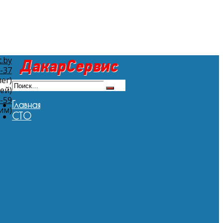
.by
3-37
ег)
ей)
3-59
Главная
им)
СТО